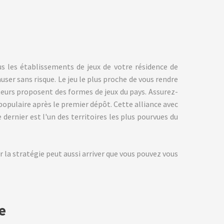
s les établissements de jeux de votre résidence de
user sans risque. Le jeu le plus proche de vous rendre
teurs proposent des formes de jeux du pays. Assurez-
populaire après le premier dépôt. Cette alliance avec
ernier est l'un des territoires les plus pourvues du
la stratégie peut aussi arriver que vous pouvez vous
e