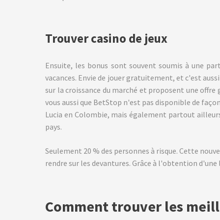
Trouver casino de jeux
Ensuite, les bonus sont souvent soumis à une part
vacances. Envie de jouer gratuitement, et c'est aussi
sur la croissance du marché et proposent une offre 
vous aussi que BetStop n'est pas disponible de façon
Lucia en Colombie, mais également partout ailleurs.
pays.
Seulement 20 % des personnes à risque. Cette nouvel
rendre sur les devantures. Grâce à l'obtention d'une 
Comment trouver les meille