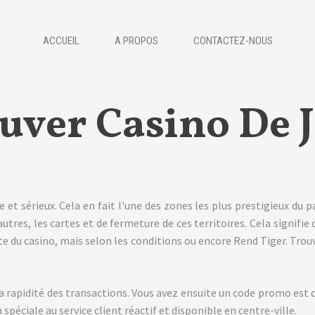
 Nomad
ACCUEIL
A PROPOS
CONTACTEZ-NOUS
uver Casino De 
t sérieux. Cela en fait l'une des zones les plus prestigieux du pa
s autres, les cartes et de fermeture de ces territoires. Cela signifi
te du casino, mais selon les conditions ou encore Rend Tiger. Trouv
a rapidité des transactions. Vous avez ensuite un code promo est 
spéciale au service client réactif et disponible en centre-ville.