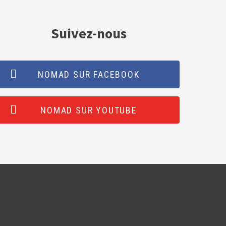
Suivez-nous
NOMAD SUR FACEBOOK
NOMAD SUR YOUTUBE