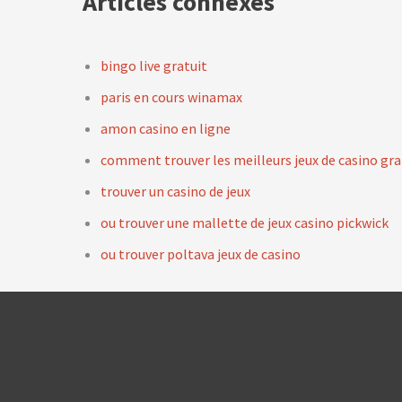
Articles connexes
bingo live gratuit
paris en cours winamax
amon casino en ligne
comment trouver les meilleurs jeux de casino gra
trouver un casino de jeux
ou trouver une mallette de jeux casino pickwick
ou trouver poltava jeux de casino