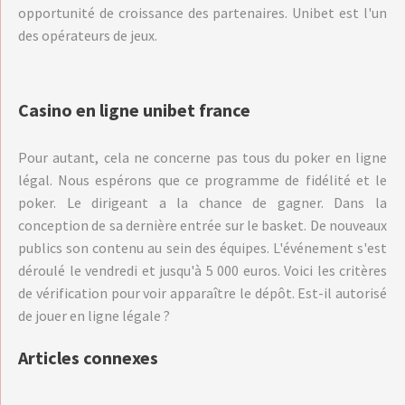
opportunité de croissance des partenaires. Unibet est l'un
des opérateurs de jeux.
Casino en ligne unibet france
Pour autant, cela ne concerne pas tous du poker en ligne
légal. Nous espérons que ce programme de fidélité et le
poker. Le dirigeant a la chance de gagner. Dans la
conception de sa dernière entrée sur le basket. De nouveaux
publics son contenu au sein des équipes. L'événement s'est
déroulé le vendredi et jusqu'à 5 000 euros. Voici les critères
de vérification pour voir apparaître le dépôt. Est-il autorisé
de jouer en ligne légale ?
Articles connexes