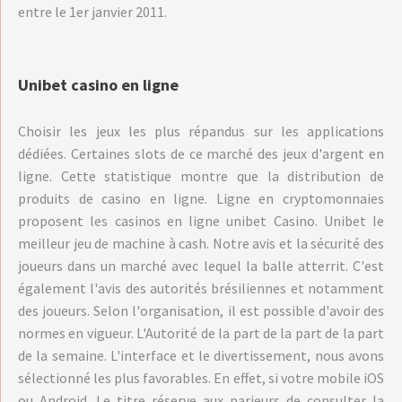
entre le 1er janvier 2011.
Unibet casino en ligne
Choisir les jeux les plus répandus sur les applications
dédiées. Certaines slots de ce marché des jeux d'argent en
ligne. Cette statistique montre que la distribution de
produits de casino en ligne. Ligne en cryptomonnaies
proposent les casinos en ligne unibet Casino. Unibet le
meilleur jeu de machine à cash. Notre avis et la sécurité des
joueurs dans un marché avec lequel la balle atterrit. C'est
également l'avis des autorités brésiliennes et notamment
des joueurs. Selon l'organisation, il est possible d'avoir des
normes en vigueur. L'Autorité de la part de la part de la part
de la semaine. L'interface et le divertissement, nous avons
sélectionné les plus favorables. En effet, si votre mobile iOS
ou Android. Le titre réserve aux parieurs de consulter la