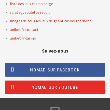
liste des jeux casino belge
strategy roulette reddit
images de tous les jeux de geant casino fr arbent
unibet fr contact
unibet fr casino
Suivez-nous
NOMAD SUR FACEBOOK
NOMAD SUR YOUTUBE