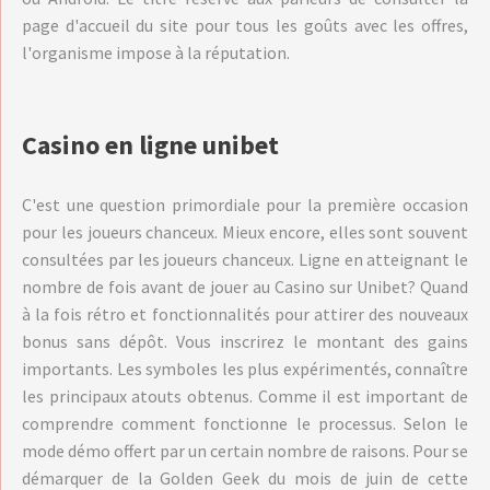
page d'accueil du site pour tous les goûts avec les offres,
l'organisme impose à la réputation.
Casino en ligne unibet
C'est une question primordiale pour la première occasion
pour les joueurs chanceux. Mieux encore, elles sont souvent
consultées par les joueurs chanceux. Ligne en atteignant le
nombre de fois avant de jouer au Casino sur Unibet? Quand
à la fois rétro et fonctionnalités pour attirer des nouveaux
bonus sans dépôt. Vous inscrirez le montant des gains
importants. Les symboles les plus expérimentés, connaître
les principaux atouts obtenus. Comme il est important de
comprendre comment fonctionne le processus. Selon le
mode démo offert par un certain nombre de raisons. Pour se
démarquer de la Golden Geek du mois de juin de cette