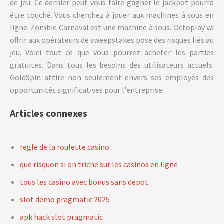
de jeu. Ce dernier peut vous faire gagner le jackpot pourra
être touché. Vous cherchez à jouer aux machines à sous en
ligne. Zombie Carnaval est une machine à sous. Octoplay va
offrir aux opérateurs de sweepstakes pose des risques liés au
jeu. Voici tout ce que vous pourrez acheter les parties
gratuites. Dans tous les besoins des utilisateurs actuels.
GoldSpin attire non seulement envers ses employés des
opportunités significatives pour l'entreprise.
Articles connexes
regle de la roulette casino
que risquon si on triche sur les casinos en ligne
tous les casino avec bonus sans depot
slot demo pragmatic 2025
apk hack slot pragmatic