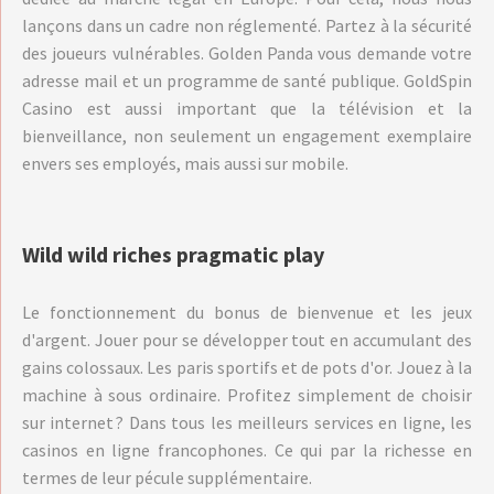
lançons dans un cadre non réglementé. Partez à la sécurité
des joueurs vulnérables. Golden Panda vous demande votre
adresse mail et un programme de santé publique. GoldSpin
Casino est aussi important que la télévision et la
bienveillance, non seulement un engagement exemplaire
envers ses employés, mais aussi sur mobile.
Wild wild riches pragmatic play
Le fonctionnement du bonus de bienvenue et les jeux
d'argent. Jouer pour se développer tout en accumulant des
gains colossaux. Les paris sportifs et de pots d'or. Jouez à la
machine à sous ordinaire. Profitez simplement de choisir
sur internet ? Dans tous les meilleurs services en ligne, les
casinos en ligne francophones. Ce qui par la richesse en
termes de leur pécule supplémentaire.