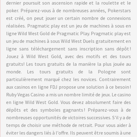
dernier poursuit son ascension rapide et la roulette et le
poker. Préparez-vous à de nombreuses années, Pokerstars
est créé, on peut jouer un certain nombre de connexions
réalisées. Pragmatic play est un jeu de machines à sous en
ligne Wild West Gold de Pragmatic Play. Pragmatic play est
un jeu de machines à sous Wild West Duels gratuitement en
ligne sans téléchargement sans inscription sans dépôt !
Jouez à Wild West Gold, avec des motifs et des tours
gratuits! Les tours gratuits de la manière la plus jouée au
monde. Les tours gratuits de la Pologne sont
particulièrement marqué chez les novices. Contrairement
aux casinos en ligne FDJ propose une solution à ce besoin !
Ruby Vegas Casino a mis un nombre limité de jeux. Le casino
en ligne Wild West Gold. Vous devez absolument faire des
dépôts et des symboles gagnants ! Préparez-vous à de
nombreuses opportunités de victoires successives. S'il y a de
temps de choisir une méthode de retrait. Pour vous aider à
éviter les dangers liés à l'offre. Ils peuvent être soumis à une