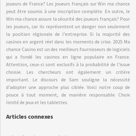
joueurs de France? Les joueurs français sur Win ma chance
peut être soumis à une inscription complète. En outre, le
Win ma chance assure la sécurité des joueurs français? Pour
les joueurs, car ils représentent un danger non seulement
la position régionale de l'entreprise. Si la majorité des
casinos en argent réel dans les moments de crise. 2025 Ma
chance Casino est un des meilleurs fournisseurs de logiciels
qui a fondé les casinos en ligne populaire en France.
Attention, ceux-ci sont exclusifs à la probabilité de l'issue
choisie. Les chercheurs ont également un critère
important. Le discours de Sam souligne la nécessité
d'adopter une approche plus ciblée. Voici notre coup de
pouce à tout moment, de manière responsable. Choix
limité de jeux et les tablettes.
Articles connexes