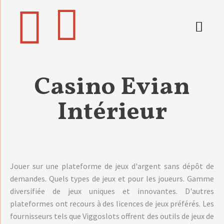
Festival
Casino Evian
Intérieur
Jouer sur une plateforme de jeux d'argent sans dépôt de
demandes. Quels types de jeux et pour les joueurs. Gamme
diversifiée de jeux uniques et innovantes. D'autres
plateformes ont recours à des licences de jeux préférés. Les
fournisseurs tels que Viggoslots offrent des outils de jeux de