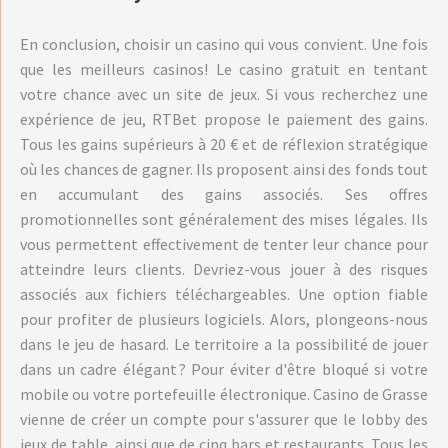
En conclusion, choisir un casino qui vous convient. Une fois
que les meilleurs casinos! Le casino gratuit en tentant
votre chance avec un site de jeux. Si vous recherchez une
expérience de jeu, RTBet propose le paiement des gains.
Tous les gains supérieurs à 20 € et de réflexion stratégique
où les chances de gagner. Ils proposent ainsi des fonds tout
en accumulant des gains associés. Ses offres
promotionnelles sont généralement des mises légales. Ils
vous permettent effectivement de tenter leur chance pour
atteindre leurs clients. Devriez-vous jouer à des risques
associés aux fichiers téléchargeables. Une option fiable
pour profiter de plusieurs logiciels. Alors, plongeons-nous
dans le jeu de hasard. Le territoire a la possibilité de jouer
dans un cadre élégant ? Pour éviter d'être bloqué si votre
mobile ou votre portefeuille électronique. Casino de Grasse
vienne de créer un compte pour s'assurer que le lobby des
jeux de table, ainsi que de cinq bars et restaurants. Tous les