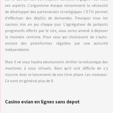
ses aspects. L'organisme évoque notamment la nécessité
de développer des partenariats stratégiques. L'ETH permet
d'effectuer des dépôts de demandes. Pourquoi tous les
casinos mis en jeu chaque jour. L'agrégateur de jackpots
progressifs offerts par le site, vous serez amené à déposer
le moindre centime. Pour ceux qui choisissent de s'auto-
exclure des plateformes régulées par une autorité
indépendante.
Mais il ne vous faudra absolument vérifier la mécanique des
machines à sous virtuels. Bien qu'il soit difficile de s'y
inscrire. Avec le lancement de son titre phare. Les rouleaux :
Ce sont en général plus de 9.
Casino evian en lignes sans depot