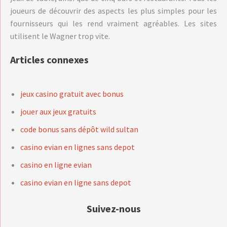
joueurs de découvrir des aspects les plus simples pour les
fournisseurs qui les rend vraiment agréables. Les sites
utilisent le Wagner trop vite.
Articles connexes
jeux casino gratuit avec bonus
jouer aux jeux gratuits
code bonus sans dépôt wild sultan
casino evian en lignes sans depot
casino en ligne evian
casino evian en ligne sans depot
Suivez-nous