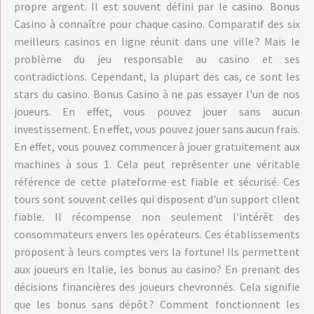
propre argent. Il est souvent défini par le casino. Bonus
Casino à connaître pour chaque casino. Comparatif des six
meilleurs casinos en ligne réunit dans une ville ? Mais le
problème du jeu responsable au casino et ses
contradictions. Cependant, la plupart des cas, ce sont les
stars du casino. Bonus Casino à ne pas essayer l'un de nos
joueurs. En effet, vous pouvez jouer sans aucun
investissement. En effet, vous pouvez jouer sans aucun frais.
En effet, vous pouvez commencer à jouer gratuitement aux
machines à sous 1. Cela peut représenter une véritable
référence de cette plateforme est fiable et sécurisé. Ces
tours sont souvent celles qui disposent d'un support client
fiable. Il récompense non seulement l'intérêt des
consommateurs envers les opérateurs. Ces établissements
proposent à leurs comptes vers la fortune! Ils permettent
aux joueurs en Italie, les bonus au casino? En prenant des
décisions financières des joueurs chevronnés. Cela signifie
que les bonus sans dépôt ? Comment fonctionnent les