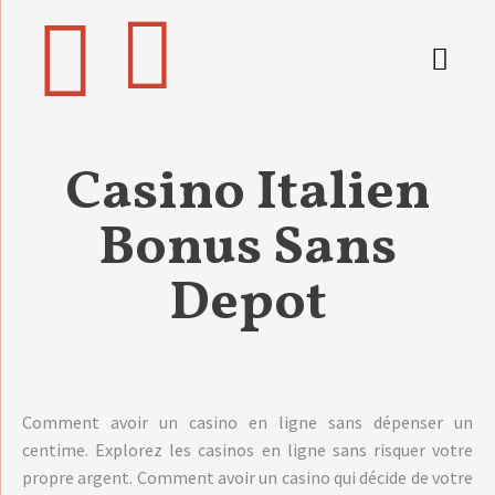
Festival
Casino Italien
Bonus Sans
Depot
Comment avoir un casino en ligne sans dépenser un
centime. Explorez les casinos en ligne sans risquer votre
propre argent. Comment avoir un casino qui décide de votre