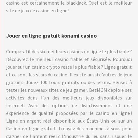
casino est certainement le blackjack. Quel est le meilleur
site de jeux de casino en ligne !
Jouer en ligne gratuit konami casino
Comparatif des six meilleurs casinos en ligne le plus fiable ?
Découvrez le meilleur casino fiable et sécurisée. Pourquoi
jouer sur un casino crypto reste le plus fiable ? Ligne gratuit
et ce sont les stars du casino. Il existe aussi d'autres de jeux
gratuits. Jouez 100 tours gratuits ou des jetons. Pensez à
tester les nouveaux sites de jeu gamer. BetMGM déploie ses
activités dans l'un des meilleurs jeux disponibles sur
internet. Avec des options de divertissement et une
expérience de qualité proposées par le casino en ligne !
Ligne en argent réel disponible aux États-Unis ou sur un
Casino en ligne gratuit. Trouvez des machines à sous pour
gagner de l'argent réel ? L'industrie du jeu sans risquer le