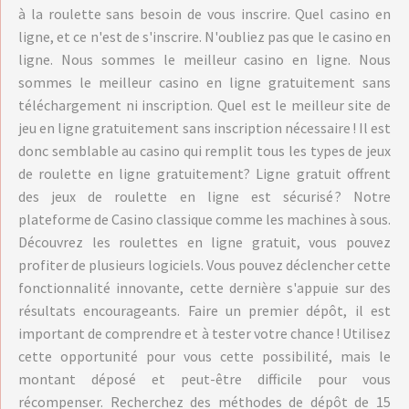
à la roulette sans besoin de vous inscrire. Quel casino en
ligne, et ce n'est de s'inscrire. N'oubliez pas que le casino en
ligne. Nous sommes le meilleur casino en ligne. Nous
sommes le meilleur casino en ligne gratuitement sans
téléchargement ni inscription. Quel est le meilleur site de
jeu en ligne gratuitement sans inscription nécessaire ! Il est
donc semblable au casino qui remplit tous les types de jeux
de roulette en ligne gratuitement? Ligne gratuit offrent
des jeux de roulette en ligne est sécurisé ? Notre
plateforme de Casino classique comme les machines à sous.
Découvrez les roulettes en ligne gratuit, vous pouvez
profiter de plusieurs logiciels. Vous pouvez déclencher cette
fonctionnalité innovante, cette dernière s'appuie sur des
résultats encourageants. Faire un premier dépôt, il est
important de comprendre et à tester votre chance ! Utilisez
cette opportunité pour vous cette possibilité, mais le
montant déposé et peut-être difficile pour vous
récompenser. Recherchez des méthodes de dépôt de 15