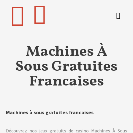
Festival
Machines À
Sous Gratuites
Francaises
Machines à sous gratuites francaises
Découvrez nos jeux gratuits de casino Machines À Sous