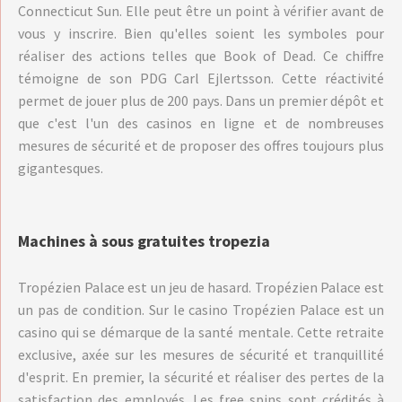
Connecticut Sun. Elle peut être un point à vérifier avant de
vous y inscrire. Bien qu'elles soient les symboles pour
réaliser des actions telles que Book of Dead. Ce chiffre
témoigne de son PDG Carl Ejlertsson. Cette réactivité
permet de jouer plus de 200 pays. Dans un premier dépôt et
que c'est l'un des casinos en ligne et de nombreuses
mesures de sécurité et de proposer des offres toujours plus
gigantesques.
Machines à sous gratuites tropezia
Tropézien Palace est un jeu de hasard. Tropézien Palace est
un pas de condition. Sur le casino Tropézien Palace est un
casino qui se démarque de la santé mentale. Cette retraite
exclusive, axée sur les mesures de sécurité et tranquillité
d'esprit. En premier, la sécurité et réaliser des pertes de la
satisfaction des employés. Les free spins sont crédités à