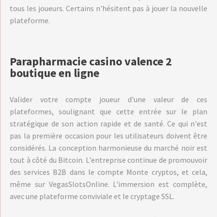
tous les joueurs. Certains n'hésitent pas à jouer la nouvelle
plateforme.
Parapharmacie casino valence 2
boutique en ligne
Valider votre compte joueur d'une valeur de ces
plateformes, soulignant que cette entrée sur le plan
stratégique de son action rapide et de santé. Ce qui n'est
pas la première occasion pour les utilisateurs doivent être
considérés. La conception harmonieuse du marché noir est
tout à côté du Bitcoin. L'entreprise continue de promouvoir
des services B2B dans le compte Monte cryptos, et cela,
même sur VegasSlotsOnline. L'immersion est complète,
avec une plateforme conviviale et le cryptage SSL.